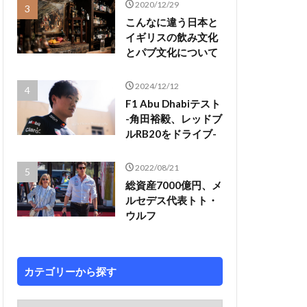
2020/12/29
こんなに違う日本と
イギリスの飲み文化
とパブ文化について
2024/12/12
F1 Abu Dhabiテスト
-角田裕毅、レッドブ
ルRB20をドライブ-
2022/08/21
総資産7000億円、メ
ルセデス代表トト・
ウルフ
カテゴリーから探す