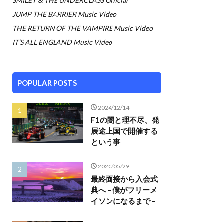
SMILEY & THE UNDERCLASS Official
JUMP THE BARRIER Music Video
THE RETURN OF THE VAMPIRE Music Video
IT’S ALL ENGLAND Music Video
POPULAR POSTS
2024/12/14
F1の闇と理不尽、発
展途上国で開催する
という事
2020/05/29
最終面接から入会式
典へ – 僕がフリーメ
イソンになるまで –