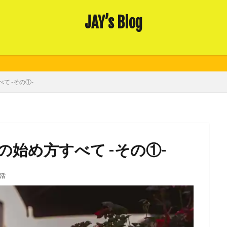
JAY’s Blog
て -その①-
始め方すべて -その①-
活