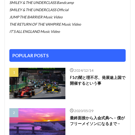
SMILEY & THE UNDERCLASS Bandcamp
SMILEY & THE UNDERCLASS Official
JUMP THE BARRIER Music Video
THE RETURN OF THE VAMPIRE Music Video
IT’S ALL ENGLAND Music Video
POPULAR POSTS
2024/12/14
F1の闇と理不尽、発展途上国で
開催するという事
2020/05/29
最終面接から入会式典へ – 僕が
フリーメイソンになるまで –