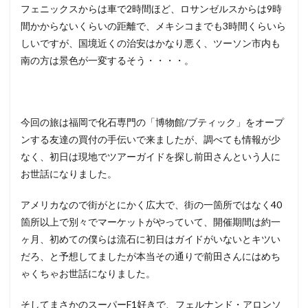
フェニックスからは車で2時間ほど、ロサンゼルスからは9時
間かからないくらいの距離で、メキシコまでも3時間くらいら
しいですが、国境近くの治安はかなり悪く、ツーソン市内も
南の方は景色が一変するそう・・・・。
今回の旅は福岡で化石専門の「博物館/ブティック」をオープ
ンする友達の買付の手伝いで来ましたが、調べても情報が少
なく、初日は現地でツアーガイドを探し前田さんという人に
お世話になりました。
アメリカなので街がとにかく広大で、街の一箇所ではなく40
箇所以上で別々でマーケットがやっていて、開催期間は約一
ヶ月、初めての僕らは流石に初日はガイドがいないとキツい
だろ、と予想してましたが本当その通りで前田さんにはめち
ゃくちゃお世話になりました。
そしてまさかのスーパーF1好きで、フェルナンド・アロンソ