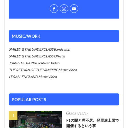
MUSIC/WORK
SMILEY & THE UNDERCLASS Bandcamp
SMILEY & THE UNDERCLASS Official
JUMP THE BARRIER Music Video
THE RETURN OF THE VAMPIRE Music Video
IT’S ALL ENGLAND Music Video
POPULAR POSTS
2024/12/14
F1の闇と理不尽、発展途上国で
開催するという事