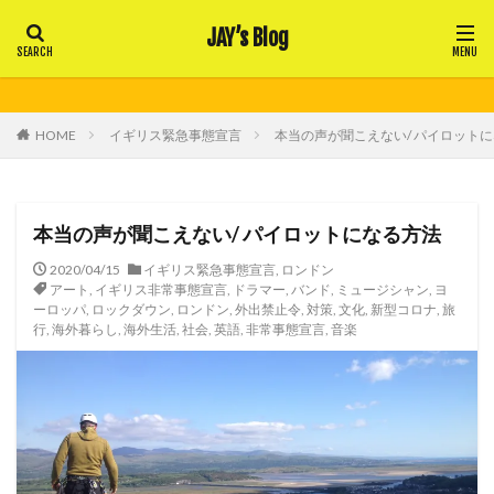
JAY’s Blog
HOME
イギリス緊急事態宣言
本当の声が聞こえない/ パイロット
本当の声が聞こえない/ パイロットになる方法
2020/04/15
イギリス緊急事態宣言
,
ロンドン
アート
,
イギリス非常事態宣言
,
ドラマー
,
バンド
,
ミュージシャン
,
ヨ
ーロッパ
,
ロックダウン
,
ロンドン
,
外出禁止令
,
対策
,
文化
,
新型コロナ
,
旅
行
,
海外暮らし
,
海外生活
,
社会
,
英語
,
非常事態宣言
,
音楽