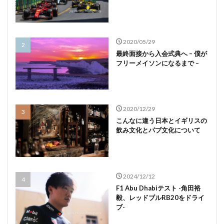
2020/05/29
最終面接から入会式典へ – 僕が
フリーメイソンになるまで –
2020/12/29
こんなに違う日本とイギリスの
飲み文化とパブ文化について
2024/12/12
F1 Abu Dhabiテスト -角田裕
毅、レッドブルRB20をドライ
ブ-