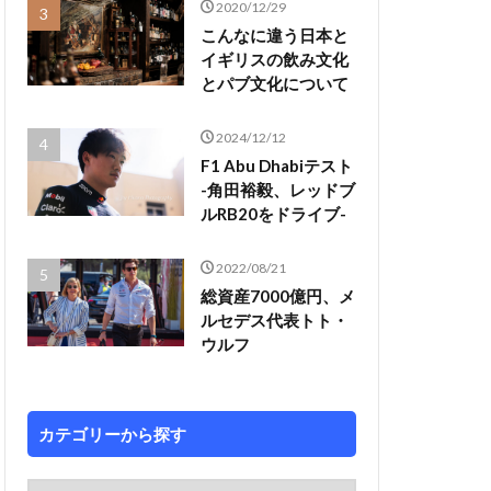
2020/12/29
こんなに違う日本と
イギリスの飲み文化
とパブ文化について
2024/12/12
F1 Abu Dhabiテスト
-角田裕毅、レッドブ
ルRB20をドライブ-
2022/08/21
総資産7000億円、メ
ルセデス代表トト・
ウルフ
カテゴリーから探す