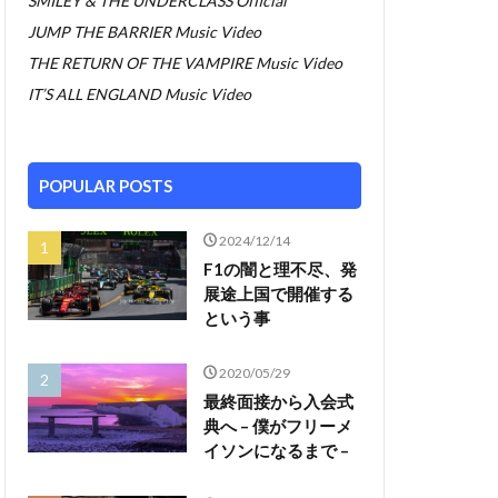
SMILEY & THE UNDERCLASS Official
JUMP THE BARRIER Music Video
THE RETURN OF THE VAMPIRE Music Video
IT’S ALL ENGLAND Music Video
POPULAR POSTS
2024/12/14
F1の闇と理不尽、発
展途上国で開催する
という事
2020/05/29
最終面接から入会式
典へ – 僕がフリーメ
イソンになるまで –