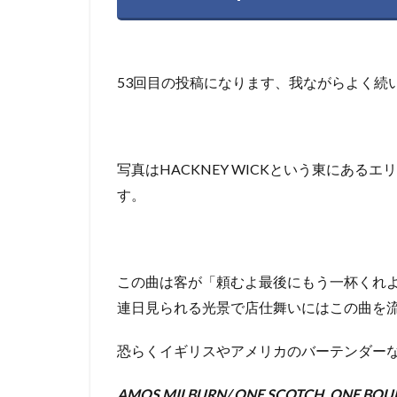
53回目の投稿になります、我ながらよく続い
写真はHACKNEY WICKという東にあ
す。
この曲は客が「頼むよ最後にもう一杯くれ
連日見られる光景で店仕舞いにはこの曲を
恐らくイギリスやアメリカのバーテンダー
AMOS MILBURN/ ONE SCOTCH, ONE BOU