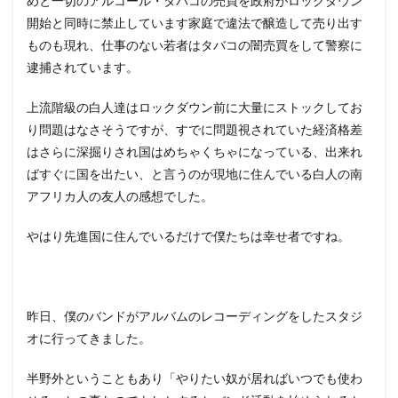
めと一切のアルコール・タバコの売買を政府がロックダウン
開始と同時に禁止しています家庭で違法で醸造して売り出す
ものも現れ、仕事のない若者はタバコの闇売買をして警察に
逮捕されています。
上流階級の白人達はロックダウン前に大量にストックしてお
り問題はなさそうですが、すでに問題視されていた経済格差
はさらに深掘りされ国はめちゃくちゃになっている、出来れ
ばすぐに国を出たい、と言うのが現地に住んでいる白人の南
アフリカ人の友人の感想でした。
やはり先進国に住んでいるだけで僕たちは幸せ者ですね。
昨日、僕のバンドがアルバムのレコーディングをしたスタジ
オに行ってきました。
半野外ということもあり「やりたい奴が居ればいつでも使わ