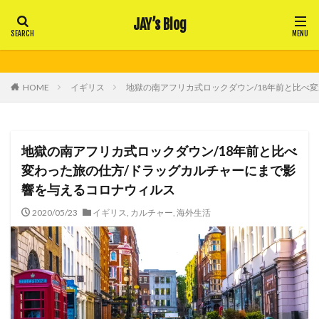
JAY’s Blog
HOME
イギリス
地獄の南アフリカ式ロックダウン/18年前と比べ
地獄の南アフリカ式ロックダウン/18年前と比べ
変わった旅の仕方/ドラッグカルチャーにまで影
響を与えるコロナウィルス
2020/05/23
イギリス
,
カルチャー
,
海外生活