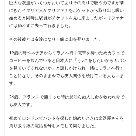
巨大な灰皿がいくつかおいてありその周りで吸うのですが隣
にきたイタリア人がマリファナをポケットから取り出し吸い
始めると同時に駅員がチケットを見に来ましたがマリファナ
には触れずに去って行きました。
その後彼とは友達になり一緒に山を登りました。
19歳の時ベネチアからミラノへ行く電車を待つためカフェで
コーヒーを飲んでいると日本人に「う○こをしたいからカバン
を見ていてくれないか」と話しかけられ一緒にミラノへ行く
ことになり、そのまま今でも友人関係を続けている人もいま
す。
26歳、フランスで捕まった時は見知らぬ人に命を救われ今で
も友人です。
初めてロンドンでバンドを探した始めたときは楽器屋さんを
周り張り紙の電話番号をメモして周りました。