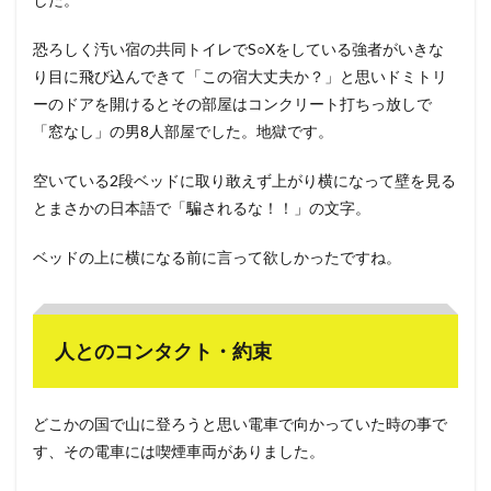
恐ろしく汚い宿の共同トイレでS○Xをしている強者がいきな
り目に飛び込んできて「この宿大丈夫か？」と思いドミトリ
ーのドアを開けるとその部屋はコンクリート打ちっ放しで
「窓なし」の男8人部屋でした。地獄です。
空いている2段ベッドに取り敢えず上がり横になって壁を見る
とまさかの日本語で「騙されるな！！」の文字。
ベッドの上に横になる前に言って欲しかったですね。
人とのコンタクト・約束
どこかの国で山に登ろうと思い電車で向かっていた時の事で
す、その電車には喫煙車両がありました。