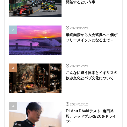
開催するという事
2020/05/29
最終面接から入会式典へ – 僕が
フリーメイソンになるまで –
2020/12/29
こんなに違う日本とイギリスの
飲み文化とパブ文化について
2024/12/12
F1 Abu Dhabiテスト -角田裕
毅、レッドブルRB20をドライ
ブ-