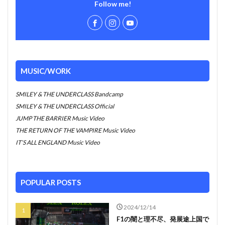
Follow me!
MUSIC/WORK
SMILEY & THE UNDERCLASS Bandcamp
SMILEY & THE UNDERCLASS Official
JUMP THE BARRIER Music Video
THE RETURN OF THE VAMPIRE Music Video
IT’S ALL ENGLAND Music Video
POPULAR POSTS
2024/12/14
F1の闇と理不尽、発展途上国で