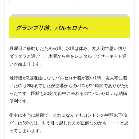
グランプリ前、バルセロナへ
月曜日に移動したため火曜、水曜は休み、友人宅で思い切り
ダラダラと過ごし、木曜から車をレンタルしてサーキット通
いが始まります。
飛行機が2度遅延になりバルセロナ着が夜中1時、友人宅に着
いたのは2時頃でしたが空港からのバスが24時間でありがたか
ったです、距離も30分で街中に来れるのでバルセロナは結構
便利です。
街中は本当に綺麗で、それになんでもロンドンの半額以下(タ
バコは5分の1)、もう引っ越した方が正解なのかも・・・と思
ってしまいます。