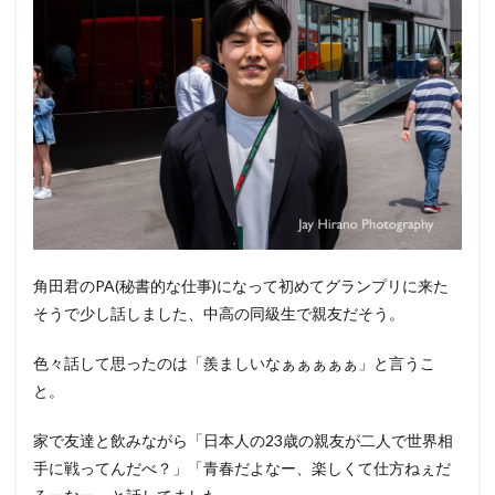
角田君のPA(秘書的な仕事)になって初めてグランプリに来た
そうで少し話しました、中高の同級生で親友だそう。
色々話して思ったのは「羨ましいなぁぁぁぁぁ」と言うこ
と。
家で友達と飲みながら「日本人の23歳の親友が二人で世界相
手に戦ってんだべ？」「青春だよなー、楽しくて仕方ねぇだ