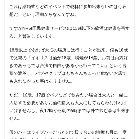
これは結婚式などのイベントで乾杯に参加出来ないのは可哀
想だ、という理由からなんですね。
ですがNHS(国民健康サービス)は15歳以下の飲酒は健康を害す
る、と警告しています。
18歳以上であれば大抵の場所には行くことが出来、僕も18歳
で父親の「イギリスは酒が18歳、喫煙が16歳、お前は両方好
きであっちでは合法で自由があるから行ってこい」という言
葉で渡英し、パブやクラブはもちろんちょっと危ないお店で
も入れなかった事はありません。
ただ、16歳、17歳でパブなどで飲みたい場合は大人と一緒に
入店する必要がありお酒の購入も大人にしてもらわなければ
いけませんし、夜12時から朝の5時までは外で飲む事は出来ま
せん。
僕のバーはライブバーだったので殴り合いの喧嘩も月に一度