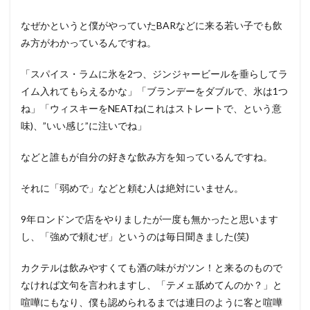
なぜかというと僕がやっていたBARなどに来る若い子でも飲
み方がわかっているんですね。
「スパイス・ラムに氷を2つ、ジンジャービールを垂らしてラ
イム入れてもらえるかな」「ブランデーをダブルで、氷は1つ
ね」「ウィスキーをNEATね(これはストレートで、という意
味)、”いい感じ”に注いでね」
などと誰もが自分の好きな飲み方を知っているんですね。
それに「弱めで」などと頼む人は絶対にいません。
9年ロンドンで店をやりましたが一度も無かったと思います
し、「強めで頼むぜ」というのは毎日聞きました(笑)
カクテルは飲みやすくても酒の味がガツン！と来るのもので
なければ文句を言われますし、「テメェ舐めてんのか？」と
喧嘩にもなり、僕も認められるまでは連日のように客と喧嘩