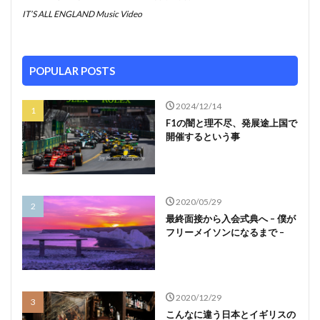
IT’S ALL ENGLAND Music Video
POPULAR POSTS
2024/12/14
F1の闇と理不尽、発展途上国で
開催するという事
2020/05/29
最終面接から入会式典へ – 僕が
フリーメイソンになるまで –
2020/12/29
こんなに違う日本とイギリスの