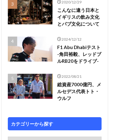
2020/12/29
こんなに違う日本と
イギリスの飲み文化
とパブ文化について
2024/12/12
F1 Abu Dhabiテスト
-角田裕毅、レッドブ
ルRB20をドライブ-
2022/08/21
総資産7000億円、メ
ルセデス代表トト・
ウルフ
カテゴリーから探す