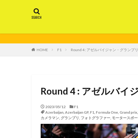
HOME
F1
Round 4 : アゼルバイジャン・グランプ
Round 4 : アゼル
2023/05/12
F1
Azerbaijan
,
Azerbaijan GP
,
F1
,
Formula One
,
Grand prix
カメラマン
,
グランプリ
,
フォトグラファー
,
モータースポー