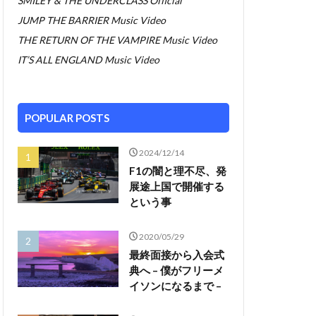
SMILEY & THE UNDERCLASS Official
JUMP THE BARRIER Music Video
THE RETURN OF THE VAMPIRE Music Video
IT’S ALL ENGLAND Music Video
POPULAR POSTS
2024/12/14
F1の闇と理不尽、発
展途上国で開催する
という事
2020/05/29
最終面接から入会式
典へ – 僕がフリーメ
イソンになるまで –