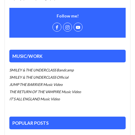
Follow me!
MUSIC/WORK
SMILEY & THE UNDERCLASS Bandcamp
SMILEY & THE UNDERCLASS Official
JUMP THE BARRIER Music Video
THE RETURN OF THE VAMPIRE Music Video
IT’S ALL ENGLAND Music Video
POPULAR POSTS