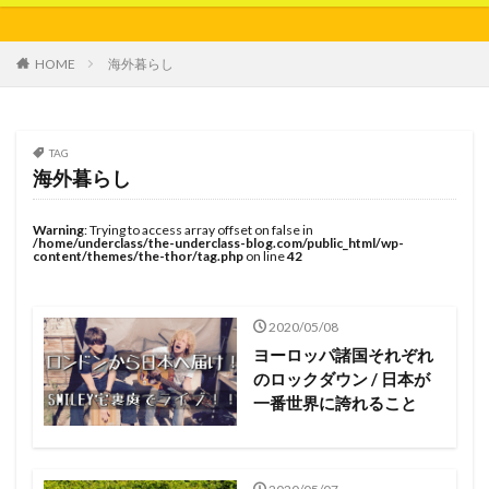
HOME
海外暮らし
TAG
海外暮らし
Warning
: Trying to access array offset on false in
/home/underclass/the-underclass-blog.com/public_html/wp-
content/themes/the-thor/tag.php
on line
42
2020/05/08
ヨーロッパ諸国それぞれ
のロックダウン / 日本が
一番世界に誇れること