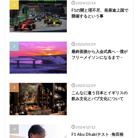
2024/12/14
F1の闇と理不尽、発展途上国で
開催するという事
2020/05/29
最終面接から入会式典へ – 僕が
フリーメイソンになるまで –
2020/12/29
こんなに違う日本とイギリスの
飲み文化とパブ文化について
2024/12/12
F1 Abu Dhabiテスト -角田裕