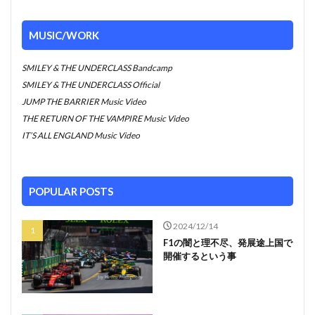
MUSIC/WORK
SMILEY & THE UNDERCLASS Bandcamp
SMILEY & THE UNDERCLASS Official
JUMP THE BARRIER Music Video
THE RETURN OF THE VAMPIRE Music Video
IT’S ALL ENGLAND Music Video
POPULAR POSTS
2024/12/14
F1の闇と理不尽、発展途上国で
開催するという事