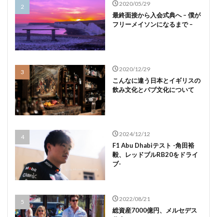
2020/05/29
最終面接から入会式典へ – 僕が
フリーメイソンになるまで –
2020/12/29
こんなに違う日本とイギリスの
飲み文化とパブ文化について
2024/12/12
F1 Abu Dhabiテスト -角田裕
毅、レッドブルRB20をドライ
ブ-
2022/08/21
総資産7000億円、メルセデス